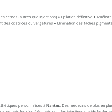
es cernes (autres que injections) ♦ Epilation définitive ♦ Améliora
 des cicatrices ou vergetures ♦ Elimination des taches pigmentai
thétiques personnalisés à
Nantes
. Des médecins de plus en pl
traitements les plus fréquents sont les injections d’acide hyaluron