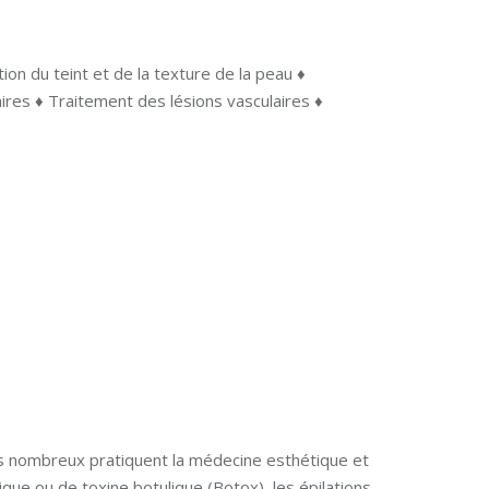
tion du teint et de la texture de la peau ♦
res ♦ Traitement des lésions vasculaires ♦
us nombreux pratiquent la médecine esthétique et
ique ou de toxine botulique (Botox), les épilations