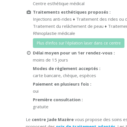
Centre esthétique médical
Traitements esthétiques proposés :
Injections anti-rides ♦ Traitement des rides ou d
Traitement du relâchement de peau ♦ Traitement
Rhinoplastie médicale
Plus d'infos sur l'épilation laser dans ce centre
Délai moyen pour un 1er rendez-vous :
moins de 15 jours
Modes de règlement acceptés :
carte bancaire, chèque, espèces
Paiement en plusieurs fois :
oui
Première consultation :
gratuite
Le
centre Jade Mazère
vous propose des soins es
proposent des
prix de traitement adaptés
. Les 